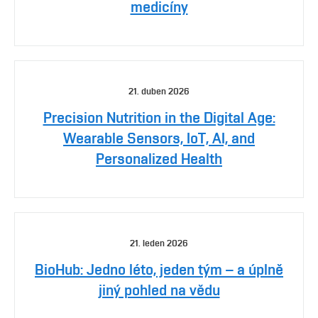
OSOBY
medicíny
LABORATOŘE
MÉDIA
KONFERENCE A SOUTĚŽE
21. duben 2026
KONTAKT
Precision Nutrition in the Digital Age:
Wearable Sensors, IoT, AI, and
Personalized Health
21. leden 2026
BioHub: Jedno léto, jeden tým – a úplně
jiný pohled na vědu