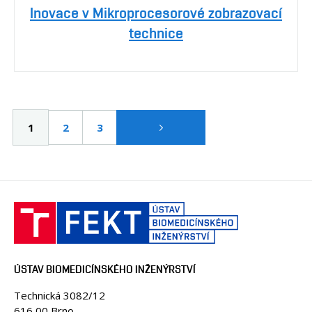
Inovace v Mikroprocesorové zobrazovací
technice
Pagination
Aktuální
1
Page
2
Page
3
stránka
ÚSTAV BIOMEDICÍNSKÉHO INŽENÝRSTVÍ
Technická 3082/12
616 00 Brno