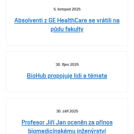
5. listopad 2025
Absolventi z GE HealthCare se vrátili na
půdu fakulty
30. říjen 2025
BioHub propojuje lidi a témata
30. září 2025
Profesor Jiří Jan oceněn za přínos
biomedicínskému inženýrství