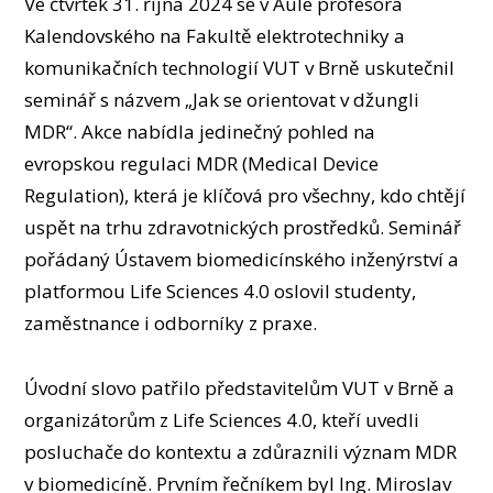
Ve čtvrtek 31. října 2024 se v Aule profesora
OSOBY
Kalendovského na Fakultě elektrotechniky a
LABORATOŘE
komunikačních technologií VUT v Brně uskutečnil
MÉDIA
seminář s názvem „Jak se orientovat v džungli
KONFERENCE A SOUTĚŽE
MDR“. Akce nabídla jedinečný pohled na
KONTAKT
evropskou regulaci MDR (Medical Device
Regulation), která je klíčová pro všechny, kdo chtějí
uspět na trhu zdravotnických prostředků. Seminář
pořádaný Ústavem biomedicínského inženýrství a
platformou Life Sciences 4.0 oslovil studenty,
zaměstnance i odborníky z praxe.
Úvodní slovo patřilo představitelům VUT v Brně a
organizátorům z Life Sciences 4.0, kteří uvedli
posluchače do kontextu a zdůraznili význam MDR
v biomedicíně. Prvním řečníkem byl Ing. Miroslav