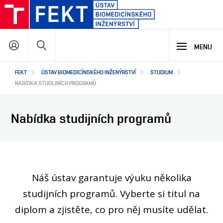
Přejít
k
hlavnímu
Hledat
obsahu
MENU
Hlavní
FEKT
ÚSTAV BIOMEDICÍNSKÉHO INŽENÝRSTVÍ
STUDIUM
STUDIUM
navigace
NABÍDKA STUDIJNÍCH PROGRAMŮ
VÝZKUM A VÝVOJ
PROČ STUDOVAT NÁŠ PROGRAM
Nabídka studijních programů
NABÍDKA STUDIJNÍCH PROGRAMŮ
LETNÍ ŠKOLA BIOMEDICÍNY
SPOLUPRÁCE
HLAVNÍ OBLASTI VÝZKUMU A VÝVOJE
VÝUKOVÉ LABORATOŘE
BIOHUB
VÝZKUMNÉ LABORATOŘE
Náš ústav garantuje výuku několika
O NÁS
STŘEDOŠKOLSKÁ ODBORNÁ ČINNOST
studijních programů. Vyberte si titul na
JAK S NÁMI SPOLUPRACOVAT
diplom a zjistěte, co pro něj musíte udělat.
NAŠI PARTNEŘI
EN
O ÚSTAVU