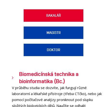
OSOBY
LABORATOŘE
BAKALÁŘ
MÉDIA
KONFERENCE A SOUTĚŽE
KONTAKT
MAGISTR
DOKTOR
Biomedicínská technika a
bioinformatika (Bc.)
V průběhu studia se dozvíte, jak fungují různé
laboratorní a lékařské přístroje (třeba CTčko), nebo jak
pomocí počítačové analýzy proniknout pod slupku
složitých biologických dějů. Naučíte se odhalit