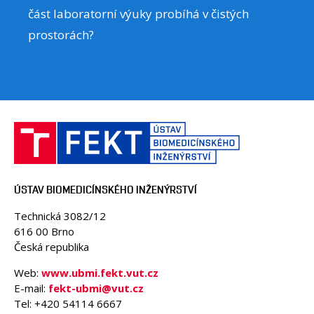
část laboratorní výuky probíhá v čistých
prostorách?
ÚSTAV BIOMEDICÍNSKÉHO INŽENÝRSTVÍ
Technická 3082/12
616 00 Brno
Česká republika
Web:
www.ubmi.fekt.vut.cz
E-mail:
fekt-ubmi@vut.cz
Tel: +420 54114 6667