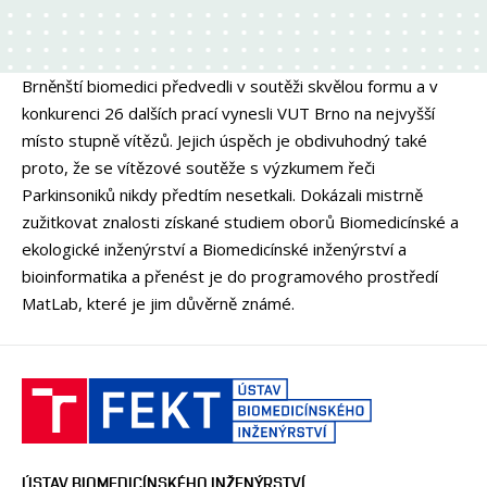
Brněnští biomedici předvedli v soutěži skvělou formu a v
konkurenci 26 dalších prací vynesli VUT Brno na nejvyšší
místo stupně vítězů. Jejich úspěch je obdivuhodný také
proto, že se vítězové soutěže s výzkumem řeči
Parkinsoniků nikdy předtím nesetkali. Dokázali mistrně
zužitkovat znalosti získané studiem oborů Biomedicínské a
ekologické inženýrství a Biomedicínské inženýrství a
bioinformatika a přenést je do programového prostředí
MatLab, které je jim důvěrně známé.
ÚSTAV BIOMEDICÍNSKÉHO INŽENÝRSTVÍ