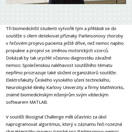
Tři biomedicínští studenti vytvořili tým a přihlásili se do
soutěže s cílem detekovat příznaky Parkinsonovy choroby
v řečovém projevu pacienta ještě dříve, než nemoc naplno
propukne a projeví se změnou motorických vzorců.
Dokázali by tak urychlit včasnou diagnostiku závažné
nemoci. Společenskou naléhavost soutěžního tématu
nepřímo prozrazuje také složení organizátorů soutěže:
Elektrofakulty Českého vysokého učení technického,
Neurologické kliniky Karlovy Univerzity a firmy MathWorks,
známé biomedicínským inženýrům svým vědeckým
softwarem MATLAB.
V soutěži Biosignal Challenge měli účastníci za úkol
naprogramovat algoritmus, který v záznamu řeči rozezná
charakteristiky projevu typické pro Parkinsonovu nemoc.