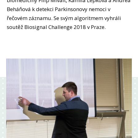
biomedicíny Filip Mívalt, Kamila Lepková a Andrea
OSOBY
Beháňová k detekci Parkinsonovy nemoci v
LABORATOŘE
řečovém záznamu. Se svým algoritmem vyhráli
MÉDIA
soutěž Biosignal Challenge 2018 v Praze.
KONFERENCE A SOUTĚŽE
KONTAKT