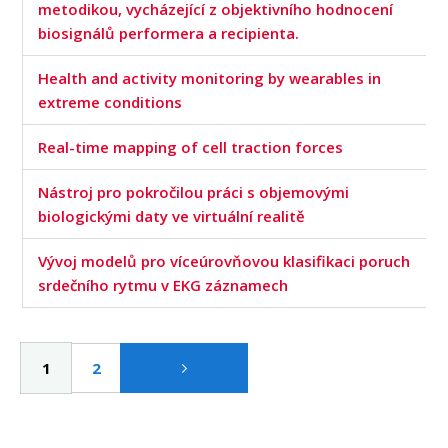
metodikou, vycházející z objektivního hodnocení
biosignálů performera a recipienta.
Health and activity monitoring by wearables in
extreme conditions
Real-time mapping of cell traction forces
Nástroj pro pokročilou práci s objemovými
biologickými daty ve virtuální realitě
Vývoj modelů pro víceúrovňovou klasifikaci poruch
srdečního rytmu v EKG záznamech
Pagination
Current
1
Page
2
page