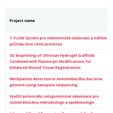
PEOPLE
LABORATORIES
MEDIA
Project name
CONFERENCES AND COMPETITIONS
CONTACT
T-FLOW Systém pro telemetrické sledování a měření
průtoku krve cévní protézou
3D Bioprinting of Chitosan Hydrogel Scaffolds
Combined with Plasma-Jet Modifications for
Enhanced Wound Tissue Regeneration
Methylation detection in Aneurinibacillus bacteria
genome using nanopore sequencing
Využití potenciálu celogenomové sekvenace pro
rutinní klinickou mikrobiologii a epidemiologii