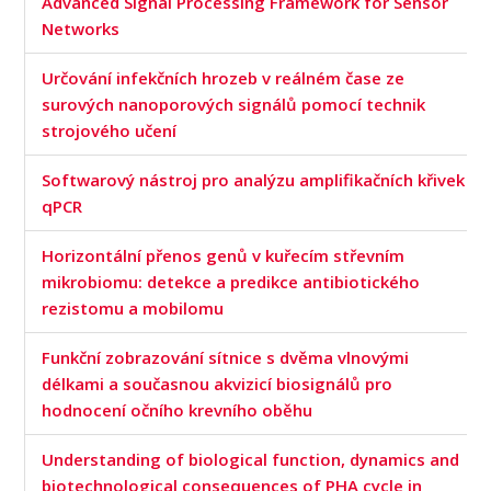
Advanced Signal Processing Framework for Sensor
Networks
Určování infekčních hrozeb v reálném čase ze
surových nanoporových signálů pomocí technik
strojového učení
Softwarový nástroj pro analýzu amplifikačních křivek
qPCR
Horizontální přenos genů v kuřecím střevním
mikrobiomu: detekce a predikce antibiotického
rezistomu a mobilomu
Funkční zobrazování sítnice s dvěma vlnovými
délkami a současnou akvizicí biosignálů pro
hodnocení očního krevního oběhu
Understanding of biological function, dynamics and
biotechnological consequences of PHA cycle in