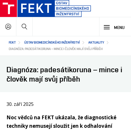
Přejít
k
hlavnímu
Hledat
obsahu
MENU
Hlavní
FEKT
ÚSTAV BIOMEDICÍNSKÉHO INŽENÝRSTVÍ
AKTUALITY
STUDIUM
navigace
DIAGNÓZA: PADESÁTIKORUNA – MINCE I ČLOVĚK MAJÍ SVŮJ PŘÍBĚH
VÝZKUM A VÝVOJ
PROČ STUDOVAT NÁŠ PROGRAM
Diagnóza: padesátikoruna – mince i
NABÍDKA STUDIJNÍCH PROGRAMŮ
člověk mají svůj příběh
LETNÍ ŠKOLA BIOMEDICÍNY
SPOLUPRÁCE
HLAVNÍ OBLASTI VÝZKUMU A VÝVOJE
VÝUKOVÉ LABORATOŘE
BIOHUB
VÝZKUMNÉ LABORATOŘE
30. září 2025
O NÁS
STŘEDOŠKOLSKÁ ODBORNÁ ČINNOST
JAK S NÁMI SPOLUPRACOVAT
Noc vědců na FEKT ukázala, že diagnostické
NAŠI PARTNEŘI
EN
O ÚSTAVU
techniky nemusejí sloužit jen k odhalování