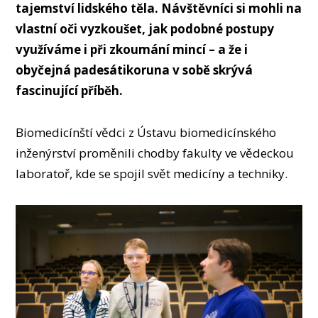
OSOBY
tajemství lidského těla. Návštěvníci si mohli na
vlastní oči vyzkoušet, jak podobné postupy
LABORATOŘE
využíváme i při zkoumání mincí – a že i
MÉDIA
obyčejná padesátikoruna v sobě skrývá
KONFERENCE A SOUTĚŽE
fascinující příběh.
KONTAKT
Biomedicínští vědci z Ústavu biomedicínského
inženýrství proměnili chodby fakulty ve vědeckou
laboratoř, kde se spojil svět medicíny a techniky.