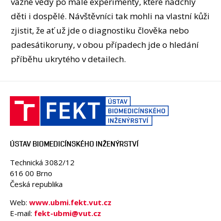
vážné vědy po malé experimenty, které nadchly
děti i dospělé. Návštěvníci tak mohli na vlastní kůži
zjistit, že ať už jde o diagnostiku člověka nebo
padesátikoruny, v obou případech jde o hledání
příběhu ukrytého v detailech.
ÚSTAV BIOMEDICÍNSKÉHO INŽENÝRSTVÍ
Technická 3082/12
616 00 Brno
Česká republika
Web:
www.ubmi.fekt.vut.cz
E-mail:
fekt-ubmi@vut.cz