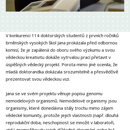
V konkurenci 114 doktorských studentů z prvních ročníků
brněnských vysokých škol Jana prokázala před odbornou
komisí, že je zapálená do oboru svého výzkumu a svou
vědeckou kreativitu dokáže vytrvalou prací přetavit v
úspěšných vědecký projekt. Porota mimo jiné ocenila, že
mladá doktorandka dokázala srozumitelně a přesvědčivě
prezentovat svou vědeckou vizi.
Jana se ve svém projektu věnuje popisu genomu
nemodelových organismů. Nemodelové organismy jsou
organismy, které donedávna stály trochu mimo zájem
vědecké komunity, protože jejich vlastnosti (např. dlouhá
reprodukční doba, neschopnost se množit v laboratoři,
atd.) znemožňovaly jejich důkladné zkoumání, nebo byl