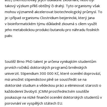
takový výzkum příliš obtížný či drahý. Tyto organismy však
mohou významně akcelerovat biotechnologický průmysl. To
je i případ organismu Clostridium beijerinckii, který Jana
v bioinformatickém týmu důkladně zkoumá s cílem využít
jeho metabolickou produkci butanolu pro náhradu fosilních
paliv.
Soutěž Brno PhD talent je určena vynikajícím studentům
prvních ročníků doktorských programů brněnských
univerzit. Stipendium 300 000 Kč, které ocenění doprovází,
má umožnit stipendistovi plně se soustředit se na
doktorské studium a vědeckou práci a eliminovat starosti o
každodenní živobytí. JCMM prostřednictvím soutěže
poukazuje na nízké finanční ocenění doktorských studentů v
porovnání ve vyspělých státech EU.