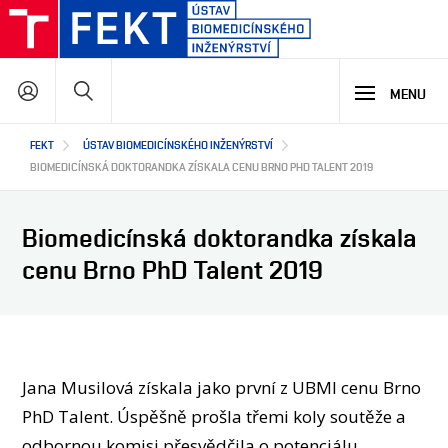
Přejít
k
hlavnímu
Hledat
obsahu
MENU
Hlavní
FEKT
ÚSTAV BIOMEDICÍNSKÉHO INŽENÝRSTVÍ
STUDIUM
navigace
BIOMEDICÍNSKÁ DOKTORANDKA ZÍSKALA CENU BRNO PHD TALENT 2019
VÝZKUM A VÝVOJ
PROČ STUDOVAT NÁŠ PROGRAM
Biomedicínská doktorandka získala
NABÍDKA STUDIJNÍCH PROGRAMŮ
cenu Brno PhD Talent 2019
LETNÍ ŠKOLA BIOMEDICÍNY
SPOLUPRÁCE
HLAVNÍ OBLASTI VÝZKUMU A VÝVOJE
VÝUKOVÉ LABORATOŘE
BIOHUB
VÝZKUMNÉ LABORATOŘE
O NÁS
STŘEDOŠKOLSKÁ ODBORNÁ ČINNOST
Jana Musilová získala jako první z UBMI cenu Brno
JAK S NÁMI SPOLUPRACOVAT
PhD Talent. Úspěšně prošla třemi koly soutěže a
NAŠI PARTNEŘI
EN
O ÚSTAVU
odbornou komisi přesvědčila o potenciálu