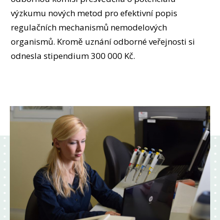
OSOBY
výzkumu nových metod pro efektivní popis
LABORATOŘE
regulačních mechanismů nemodelových
MÉDIA
organismů. Kromě uznání odborné veřejnosti si
KONFERENCE A SOUTĚŽE
odnesla stipendium 300 000 Kč.
KONTAKT