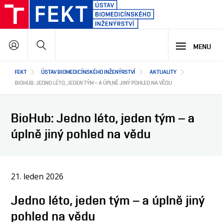
Přejít
k
hlavnímu
Hledat
obsahu
MENU
Hlavní
FEKT
ÚSTAV BIOMEDICÍNSKÉHO INŽENÝRSTVÍ
AKTUALITY
STUDIUM
navigace
BIOHUB: JEDNO LÉTO, JEDEN TÝM – A ÚPLNĚ JINÝ POHLED NA VĚDU
VÝZKUM A VÝVOJ
PROČ STUDOVAT NÁŠ PROGRAM
BioHub: Jedno léto, jeden tým – a
NABÍDKA STUDIJNÍCH PROGRAMŮ
úplně jiný pohled na vědu
LETNÍ ŠKOLA BIOMEDICÍNY
SPOLUPRÁCE
HLAVNÍ OBLASTI VÝZKUMU A VÝVOJE
VÝUKOVÉ LABORATOŘE
BIOHUB
VÝZKUMNÉ LABORATOŘE
21. leden 2026
O NÁS
STŘEDOŠKOLSKÁ ODBORNÁ ČINNOST
JAK S NÁMI SPOLUPRACOVAT
Jedno léto, jeden tým – a úplně jiný
NAŠI PARTNEŘI
EN
O ÚSTAVU
pohled na vědu